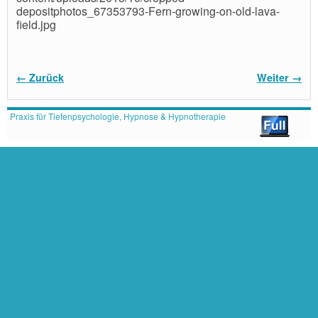
depositphotos_67353793-Fern-growing-on-old-lava-
field.jpg
Bilder-Navigation
← Zurück
Weiter →
Praxis für Tiefenpsychologie, Hypnose & Hypnotherapie