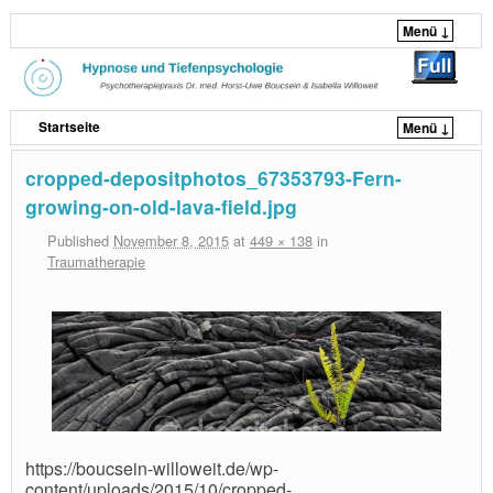
Menü ↓
Startseite
Menü ↓
Zum Inhalt wechseln
Zum sekundären Inhalt wechseln
cropped-depositphotos_67353793-Fern-
growing-on-old-lava-field.jpg
Published
November 8, 2015
at
449 × 138
in
Traumatherapie
https://boucsein-willoweit.de/wp-
content/uploads/2015/10/cropped-